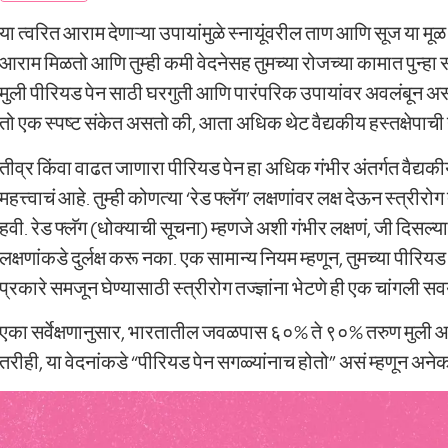
या त्वरित आराम देणाऱ्या उपायांमुळे स्नायूंवरील ताण आणि सूज या मू
आराम मिळतो आणि तुम्ही कमी वेदनेसह तुमच्या रोजच्या कामात पुन्
मुली पीरियड पेन साठी घरगुती आणि पारंपरिक उपायांवर अवलंबून असतात
तो एक स्पष्ट संकेत असतो की, आता अधिक थेट वैद्यकीय हस्तक्षेपाच
तीव्र किंवा वाढत जाणारा पीरियड पेन हा अधिक गंभीर अंतर्गत वैद्
महत्त्वाचं आहे. तुम्ही कोणत्या ‘रेड फ्लॅग’ लक्षणांवर लक्ष देऊन स्त्री
हवी. रेड फ्लॅग (धोक्याची सूचना) म्हणजे अशी गंभीर लक्षणं, जी दिसल्या
लक्षणांकडे दुर्लक्ष करू नका. एक सामान्य नियम म्हणून, तुमच्या पीरि
प्रकारे समजून घेण्यासाठी स्त्रीरोग तज्ज्ञांना भेटणे ही एक चांगली स
एका सर्वेक्षणानुसार, भारतातील जवळपास ६०% ते ९०% तरुण मुली आण
तरीही, या वेदनांकडे “पीरियड पेन सगळ्यांनाच होतो” असं म्हणून अनेकदा 