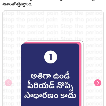
నిజాలతో శక్తినిస్తోంది.