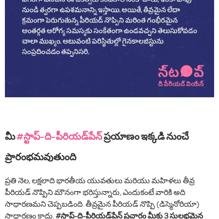
మీ
#స్టాప్-ది-పీరియడ్‌పేన్
ప్రయాణం ఇక్కడి నుంచే
ప్రారంభమవుతుంది
ప్రతి నెల, లక్షలాది భారతీయ యువతులు మరియు మహిళలు తీవ్ర
పీరియడ్ నొప్పిని మౌనంగా భరిస్తున్నారు, ఎందుకంటే వారికి అది
సాధారణమని చెప్పబడింది. తీవ్రమైన పీరియడ్ నొప్పి (డిస్మెనోరియా)
సాధారణం కాదు.
#స్టాప్-ది-పీరియడ్‌పేన్ ప్రచారం మీకు 3 సులభమైన