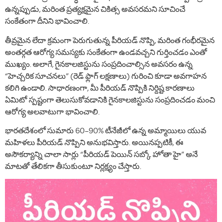
ఉన్నప్పుడు, మరింత ప్రత్యక్షమైన చికిత్స అవసరమని సూచించే
సంకేతంగా దీనిని భావించాలి.
తీవ్రమైన లేదా క్రమంగా పెరుగుతున్న పీరియడ్ నొప్పి, మరింత గంభీరమైన
అంతర్గత ఆరోగ్య సమస్యకు సంకేతంగా ఉండవచ్చని గుర్తించడం ఎంతో
ముఖ్యం. అలాగే, గైనకాలజిస్టును సంప్రదించాల్సిన అవసరం ఉన్న
“హెచ్చరిక సూచనలు” (రెడ్ ఫ్లాగ్ లక్షణాలు) గురించి కూడా అవగాహన
కలిగి ఉండాలి. సాధారణంగా, మీ పీరియడ్ నొప్పికి నిర్దిష్ట కారణాలు
ఏమిటో స్పష్టంగా తెలుసుకోవడానికి గైనకాలజిస్టును సంప్రదించడం మంచి
ఆరోగ్య అలవాటుగా భావించాలి.
భారతదేశంలో సుమారు 60–90% టీనేజీలో ఉన్న అమ్మాయిలు యువ
మహిళలు పీరియడ్ నొప్పిని అనుభవిస్తారు. అయినప్పటికీ, ఈ
అసౌకర్యాన్ని చాలా సార్లు “పీరియడ్ పెయిన్ సబ్కో హోతా హై” అనే
మాటతో తేలికగా తీసుకుంటూ నిర్లక్ష్యం చేస్తారు.