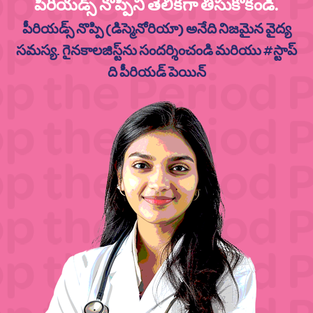
పీరియడ్స్ నొప్పిని తేలికగా తీసుకోకండి.
పీరియడ్స్ నొప్పి (డిస్మెనోరియా) అనేది నిజమైన వైద్య
సమస్య. గైనకాలజిస్ట్‌ను సందర్శించండి మరియు #స్టాప్
ది పీరియడ్ పెయిన్