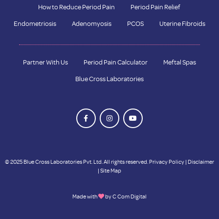
How to Reduce Period Pain
Period Pain Relief
Endometriosis
Adenomyosis
PCOS
Uterine Fibroids
Partner With Us
Period Pain Calculator
Meftal Spas
Blue Cross Laboratories
© 2025 Blue Cross Laboratories Pvt. Ltd. All rights reserved.
Privacy Policy
|
Disclaimer
|
Site Map
Made with
by
C Com Digital