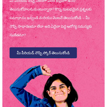
మీ పీరియడ్ నొప్పి నిజంగా ఎంత తీవ్రంగా ఉందో
తెలుసుకోవాలనుకుంటున్నారా? కొన్ని సులభమైన ప్రశ్నలకు
సమాధానం ఇవ్వండి మరియు వెంటనే తెలుసుకోండి — మీ
నొప్పి సాధారణమా లేదా అది ఏదైనా పెద్ద ఆరోగ్య సమస్యకు
సంకేతమా?
మీ పీరియడ్ నొప్పి స్కోర్ తెలుసుకోండి