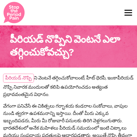
పీరియడ్ నొప్పిని వెంటనే ఎలా
తగ్గించుకోవచ్చు?
పీరియడ్ నొప్పి
ని వెంటనే తగ్గించుకోవాలంటే, హీట్ థెరపీ, ఇంకాపీరియడ్
నొప్పి నివారక మందులతో కలిపి ఉపయోగించడం అత్యంత
ప్రభావవంతమైన విధానం.
వేగంగా పనిచేసే ఈ చికిత్సలు గర్భాశయ కండరాల సంకోచాలు, వాపుల
నుండి త్వరగా ఉపశమనాన్ని ఇస్తాయి. దీంతో మీరు ఎక్కువ
ఇబ్బందిపడరు, మీరు మీ రోజువారీ పనులకు తిరిగి వెళ్లగలుగుతారు.
భారతదేశంలో అనేక మహిళలు పీరియడ్ సమయంలో ఇంటి చిట్కాలు
మరియు సంప్రదాయ పద్ధతులపై ఆధారపడతారు. అయితే నొప్పి తీవ్రంగా