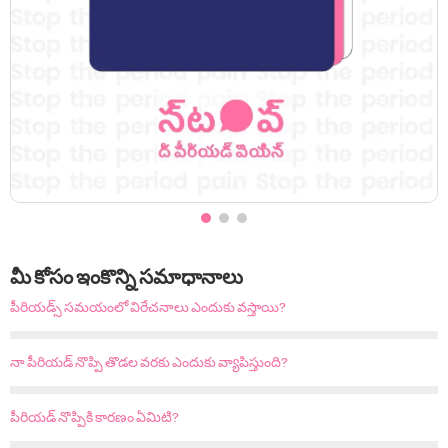
మీ కోసం ఇంకొన్ని సమాధానాలు
పీరియడ్స్ సమయంలో విరేచనాలు ఎందుకు వస్తాయి?
నా పీరియడ్ నొప్పి తొడల వరకు ఎందుకు వ్యాపిస్తుంది?
పీరియడ్ నొప్పికి కారణం ఏమిటి?