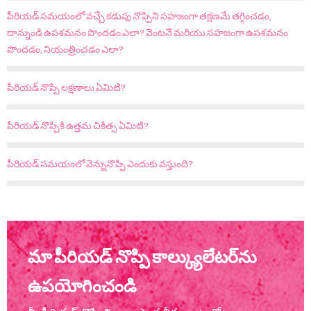
పీరియడ్ సమయంలో వచ్చే కడుపు నొప్పిని సహజంగా తక్షణమే తగ్గించడం,
దాన్నుండి ఉపశమనం పొందడం ఎలా? వెంటనే మరియు సహజంగా ఉపశమనం
పొందడం, నియంత్రించడం ఎలా?
పీరియడ్ నొప్పి లక్షణాలు ఏమిటి?
పీరియడ్ నొప్పికి ఉత్తమ చికిత్స ఏమిటి?
పీరియడ్ సమయంలో వెన్నునొప్పి ఎందుకు వస్తుంది?
మా పీరియడ్ నొప్పి కాల్క్యులేటర్‌ను
ఉపయోగించండి