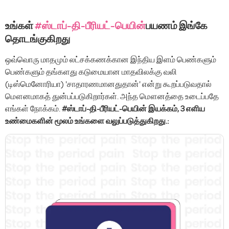
உங்கள்
#ஸ்டாப்-தி-பீரியட்-பெயின்
பயணம் இங்கே
தொடங்குகிறது
ஒவ்வொரு மாதமும் லட்சக்கணக்கான இந்திய இளம் பெண்களும்
பெண்களும் தங்களது கடுமையான மாதவிலக்கு வலி
(டிஸ்மெனோரியா) 'சாதாரணமானதுதான்' என்று கூறப்படுவதால்
மௌனமாகத் துன்பப்படுகிறார்கள். அந்த மௌனத்தை உடைப்பதே
எங்கள் நோக்கம்.
#ஸ்டாப்-தி-பீரியட்-பெயின் இயக்கம், 3 எளிய
உண்மைகளின் மூலம் உங்களை வலுப்படுத்துகிறது.: