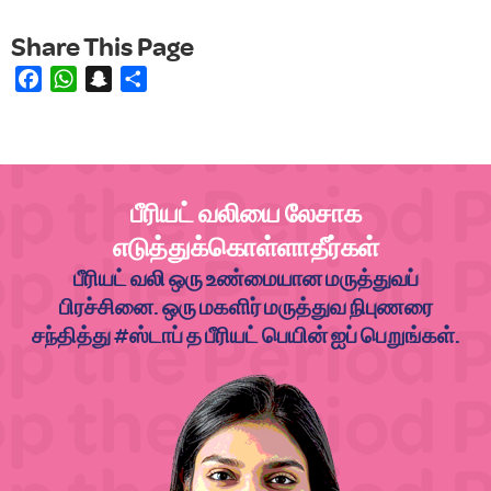
Facebook
WhatsApp
Snapchat
Share
பீரியட் வலியை லேசாக
எடுத்துக்கொள்ளாதீர்கள்
பீரியட் வலி ஒரு உண்மையான மருத்துவப்
பிரச்சினை. ஒரு மகளிர் மருத்துவ நிபுணரை
சந்தித்து #ஸ்டாப் த பீரியட் பெயின் ஐப் பெறுங்கள்.