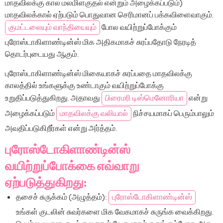
மாதவிலக்கு கால மலமிளகுதல் என்றும் அழைக்கப்படும்)
மாதவிலக்கால் ஏற்படும் பொதுவான செரிமானப் பக்கவிளைவாகும்.
குமட்டலையும் வாந்தியையும்
போல வயிற்றுப்போக்கும்
புரோஸ்டாகிளாண்டின்ஸ் மிக அதிகமாகச் சுரப்பதோடு நேரடித்
தொடர்புடையது ஆகும்.
புரோஸ்டாகிளாண்டின்ஸ் மிகையாகச் சுரப்பதை மாதவிலக்கு
காலத்தில் உங்களுக்கு உண்டாகும் வயிற்றுப்போக்கு
உறுதிப்படுத்துகிறது. அதாவது
பிரைமரி டிஸ்மெனோரியா
என்று
அழைக்கப்படும்
மாதவிலக்கு வலியால்
நிச்சயமாகப் பெரும்பாலும்
அவதிப்படுகிறீர்கள் என்று அர்த்தம்.
புரோஸ்டோகிளாண்டின்ஸ்
வயிற்றுப்போக்கை எவ்வாறு
ஏற்படுத்துகிறது:
தசைச் சுருக்கம் (அழுத்தம்):
புரோஸ்டோகிளாண்டின்ஸ்
உங்கள் குடலின் சுவர்களை மிக வேகமாகச் சுருங்க வைக்கிறது.