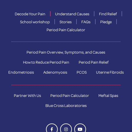
Decode Your Pain
Understand Causes
Find Relief
School workshop
Stories
FAQs
Pledge
Period Pain Calculator
Period Pain Overview, Symptoms, and Causes
How to Reduce Period Pain
Period Pain Relief
Endometriosis
Adenomyosis
PCOS
Uterine Fibroids
Partner With Us
Period Pain Calculator
Meftal Spas
Blue Cross Laboratories