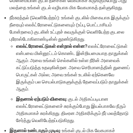
மென்மையான குடல் தசைகள் வேகமாகச் சுருங்கும்போது ​​அது
மலத்தை உங்கள் குடல் வழியாக மிக வேகமாகத் தள்ளுகிறது.
நீர்சுரத்தல் (வெளியேற்றம்): உங்கள் குடலில் மிகையாக இருக்கும்
நீரையும் எலக்ட்ரோலைட்டுகளையும் (உப்பு, பொட்டாசியம்
போன்றவை) குடலின் உட்புறச் சுவருக்குள் வெளியேற்ற குடலை
புரோஸ்டோகிளாண்டின்ஸ் தூண்டுகிறது.
எலக்ட்ரோலைட்டுகள் என்றால் என்ன?
எலக்ட்ரோலைட்டுகள்
என்பவை மின்னூட்டம் கொண்ட இன்றியமையாத தாதுக்கள்
ஆகும். அவை உங்கள் செல்களில் உள்ள நீரின் அளவைக்
கட்டுப்படுத்த உதவுகின்றன. அவை செரிமானத்தின் துணைப்
பொருட்கள் அல்ல; அவை உங்கள் உடலில் ஏற்கெனவே
இருக்கும் பல செயல்பாடுகளுக்குத் தேவைப்படும் தாதுக்கள்
ஆகும்.
இதனால் ஏற்படும் விளைவு:
குடல் அதிகப்படியான
எலக்ட்ரோலைட்டுகளைச் சுரக்கும்போது ​​இயல்பாகவே நீரும்
அதிகமாகச் சுரக்கிறது. திடீரன அதிகரிக்கும் நீர் மலத்தோடு
சேர்த்து வெளியேற்றப்படுகிறது.
இதனால் உண்டாகும் முடிவு:
உங்கள் குடல் மிக வேகமாகச்