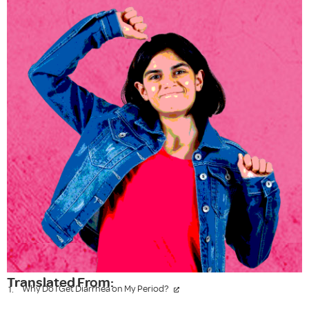
Translated From:
Why Do I Get Diarrhea on My Period?