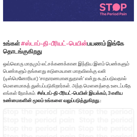
உங்கள்
#ஸ்டாப்-தி-பீரியட்-பெயின்
பயணம் இங்கே
தொடங்குகிறது
ஒவ்வொரு மாதமும் லட்சக்கணக்கான இந்திய இளம் பெண்களும்
பெண்களும் தங்களது கடுமையான மாதவிலக்கு வலி
(டிஸ்மெனோரியா) 'சாதாரணமானதுதான்' என்று கூறப்படுவதால்
மௌனமாகத் துன்பப்படுகிறார்கள். அந்த மௌனத்தை உடைப்பதே
எங்கள் நோக்கம்.
#ஸ்டாப்-தி-பீரியட்-பெயின் இயக்கம், 3 எளிய
உண்மைகளின் மூலம் உங்களை வலுப்படுத்துகிறது.: