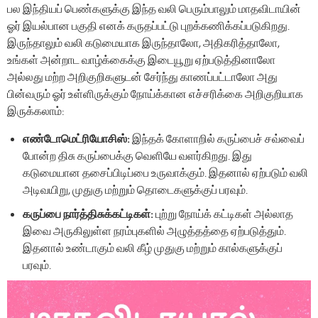
பல இந்தியப் பெண்களுக்கு இந்த வலி பெரும்பாலும் மாதவிடாயின்
ஓர் இயல்பான பகுதி எனக் கருதப்பட்டு புறக்கணிக்கப்படுகிறது.
இருந்தாலும் வலி ​​கடுமையாக இருந்தாலோ, அதிகரித்தாலோ,
உங்கள் அன்றாட வாழ்க்கைக்கு இடையூறு ஏற்படுத்தினாலோ
அல்லது மற்ற அறிகுறிகளுடன் சேர்ந்து காணப்பட்டாலோ அது
பின்வரும் ஓர் உள்ளிருக்கும் நோய்க்கான எச்சரிக்கை அறிகுறியாக
இருக்கலாம்:
எண்டோமெட்ரியோசிஸ்:
இந்தக் கோளாறில் கருப்பைச் சவ்வைப்
போன்ற திசு கருப்பைக்கு வெளியே வளர்கிறது. இது
கடுமையான தசைப்பிடிப்பை உருவாக்கும். இதனால் ஏற்படும் வலி
அடிவயிறு, முதுகு மற்றும் தொடைகளுக்குப் பரவும்.
கருப்பை நார்த்திசுக்கட்டிகள்:
புற்று நோய்க் கட்டிகள் அல்லாத
இவை அருகிலுள்ள நரம்புகளில் அழுத்தத்தை ஏற்படுத்தும்.
இதனால் உண்டாகும் வலி கீழ் முதுகு மற்றும் கால்களுக்குப்
பரவும்.