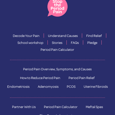
Decode Your Pain
Understand Causes
Find Relief
School workshop
Stories
FAQs
Pledge
Period Pain Calculator
Period Pain Overview, Symptoms, and Causes
How to Reduce Period Pain
Period Pain Relief
Endometriosis
Adenomyosis
PCOS
Uterine Fibroids
Partner With Us
Period Pain Calculator
Meftal Spas