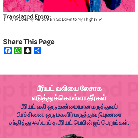
Translated From:
Why Does My Period Pain Go Down to My Thighs?
Facebook
WhatsApp
Snapchat
Share
பீரியட் வலியை லேசாக
எடுத்துக்கொள்ளாதீர்கள்
பீரியட் வலி ஒரு உண்மையான மருத்துவப்
பிரச்சினை. ஒரு மகளிர் மருத்துவ நிபுணரை
சந்தித்து #ஸ்டாப் த பீரியட் பெயின் ஐப் பெறுங்கள்.