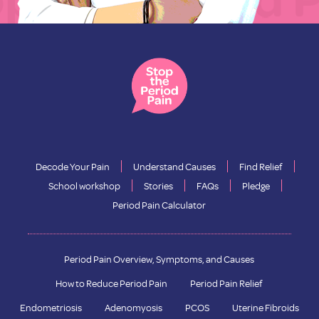
Decode Your Pain
Understand Causes
Find Relief
School workshop
Stories
FAQs
Pledge
Period Pain Calculator
Period Pain Overview, Symptoms, and Causes
How to Reduce Period Pain
Period Pain Relief
Endometriosis
Adenomyosis
PCOS
Uterine Fibroids