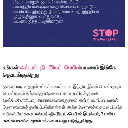
உங்கள்
#ஸ்டாப்-தி-பீரியட்-பெயின்
பயணம் இங்கே
தொடங்குகிறது
ஒவ்வொரு மாதமும் லட்சக்கணக்கான இந்திய இளம் பெண்களும்
பெண்களும் தங்களது கடுமையான மாதவிலக்கு வலி
(டிஸ்மெனோரியா) 'சாதாரணமானதுதான்' என்று கூறப்படுவதால்
மௌனமாகத் துன்பப்படுகிறார்கள். அந்த மௌனத்தை உடைப்பதே
எங்கள் நோக்கம்.
#ஸ்டாப்-தி-பீரியட்-பெயின் இயக்கம், 3 எளிய
உண்மைகளின் மூலம் உங்களை வலுப்படுத்துகிறது.: