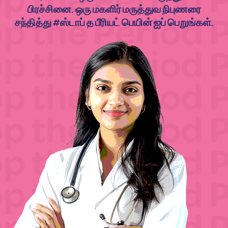
பிரச்சினை. ஒரு மகளிர் மருத்துவ நிபுணரை
சந்தித்து #ஸ்டாப் த பீரியட் பெயின் ஐப் பெறுங்கள்.